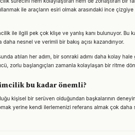
mcilik sürecini hem kolaylaştıran hem de zorlaştıran bir fak
llanmak ile araçların esiri olmak arasındaki ince çizgiy
ilik ile ilgili pek çok klişe ve yanlış kanı bulunuyor. Bu k
 daha nesnel ve verimli bir bakış açısı kazandırıyor.
sunda atılan her adım, bir sonraki adımı daha kolay hale g
, zorlu başlangıçları zamanla kolaylaşan bir ritme dön
imcilik bu kadar önemli?
culuğu kişisel bir serüven olduğundan başkalarının deneyi
pmak yerine kendi ilerlemenizi referans almak çok daha sa