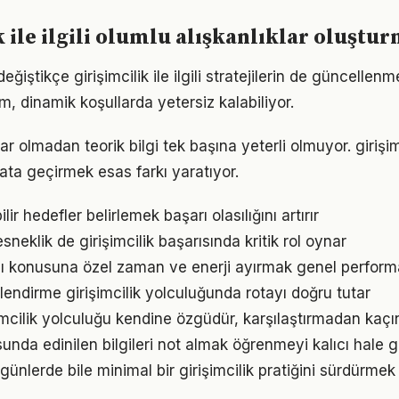
k ile ilgili olumlu alışkanlıklar oluştu
eğiştikçe girişimcilik ile ilgili stratejilerin de güncellenm
ım, dinamik koşullarda yetersiz kalabiliyor.
r olmadan teorik bilgi tek başına yeterli olmuyor. girişim
ata geçirmek esas farkı yaratıyor.
ir hedefler belirlemek başarı olasılığını artırır
neklik de girişimcilik başarısında kritik rol oynar
ı konusuna özel zaman ve enerji ayırmak genel performans
lendirme girişimcilik yolculuğunda rotayı doğru tutar
şimcilik yolculuğu kendine özgüdür, karşılaştırmadan kaçı
sunda edinilen bilgileri not almak öğrenmeyi kalıcı hale ge
ünlerde bile minimal bir girişimcilik pratiğini sürdürmek