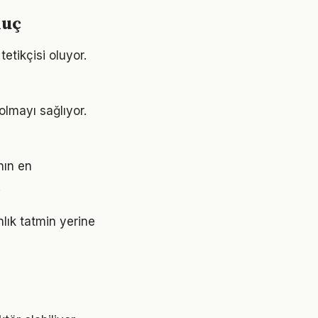
nuç
etikçisi oluyor.
olmayı sağlıyor.
nın en
.
nlık tatmin yerine