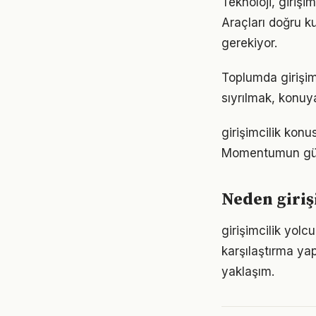
Teknoloji, girişi
Araçları doğru ku
gerekiyor.
Toplumda girişimc
sıyrılmak, konuya
girişimcilik konu
Momentumun gücü
Neden giriş
girişimcilik yol
karşılaştırma ya
yaklaşım.