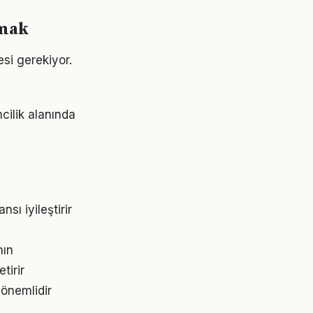
rmak
esi gerekiyor.
cilik alanında
ı iyileştirir
nın
tirir
 önemlidir