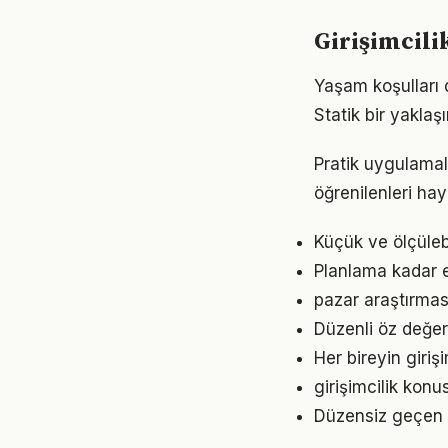
Girişimcili
Yaşam koşulları d
Statik bir yaklaş
Pratik uygulamala
öğrenilenleri hay
Küçük ve ölçülebil
Planlama kadar es
pazar araştırmas
Düzenli öz değer
Her bireyin giri
girişimcilik konu
Düzensiz geçen g