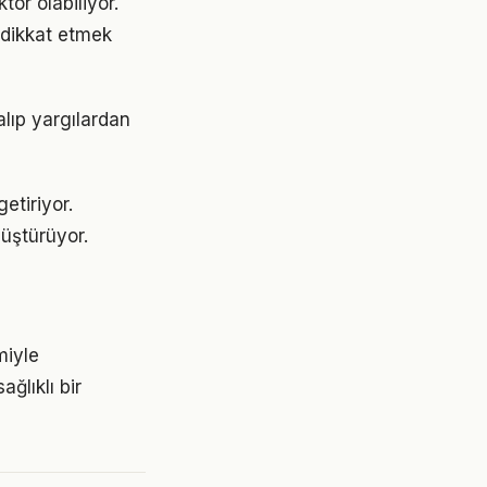
tör olabiliyor.
e dikkat etmek
alıp yargılardan
etiriyor.
üştürüyor.
miyle
ğlıklı bir