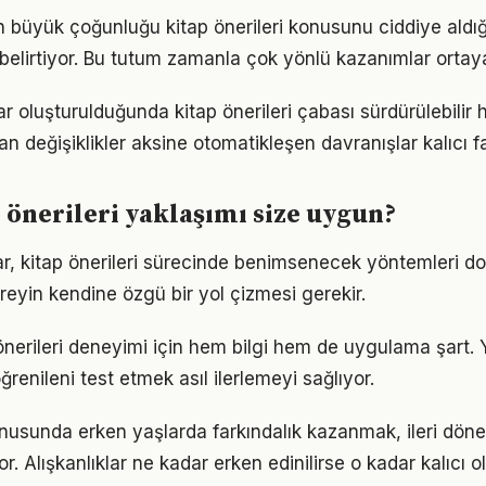
rın büyük çoğunluğu kitap önerileri konusunu ciddiye aldı
ı belirtiyor. Bu tutum zamanla çok yönlü kazanımlar ortay
ar oluşturulduğunda kitap önerileri çabası sürdürülebilir h
an değişiklikler aksine otomatikleşen davranışlar kalıcı fa
 önerileri yaklaşımı size uygun?
klar, kitap önerileri sürecinde benimsenecek yöntemleri do
reyin kendine özgü bir yol çizmesi gerekir.
p önerileri deneyimi için hem bilgi hem de uygulama şart.
ğrenileni test etmek asıl ilerlemeyi sağlıyor.
konusunda erken yaşlarda farkındalık kazanmak, ileri dö
r. Alışkanlıklar ne kadar erken edinilirse o kadar kalıcı ol