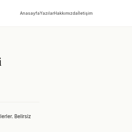
Anasayfa
Yazılar
Hakkımızda
İletişim
i
erler. Belirsiz