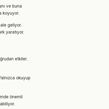
ğını ve buna
a koyuyor.
ale geliyor.
rk yaratıyor.
ğrudan etkiler.
 Yalnızca okuyup
nemde önemli
abiliyor.