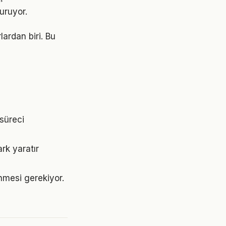
turuyor.
lardan biri. Bu
süreci
rk yaratır
lenmesi gerekiyor.