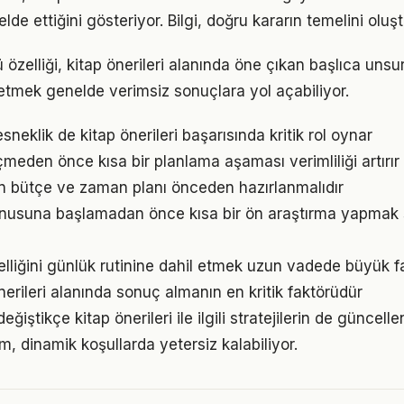
elde ettiğini gösteriyor. Bilgi, doğru kararın temelini oluş
 özelliği, kitap önerileri alanında öne çıkan başlıca unsur
etmek genelde verimsiz sonuçlara yol açabiliyor.
neklik de kitap önerileri başarısında kritik rol oynar
den önce kısa bir planlama aşaması verimliliği artırır
için bütçe ve zaman planı önceden hazırlanmalıdır
konusuna başlamadan önce kısa bir ön araştırma yapmak 
zelliğini günlük rutinine dahil etmek uzun vadede büyük fa
 önerileri alanında sonuç almanın en kritik faktörüdür
eğiştikçe kitap önerileri ile ilgili stratejilerin de güncel
ım, dinamik koşullarda yetersiz kalabiliyor.