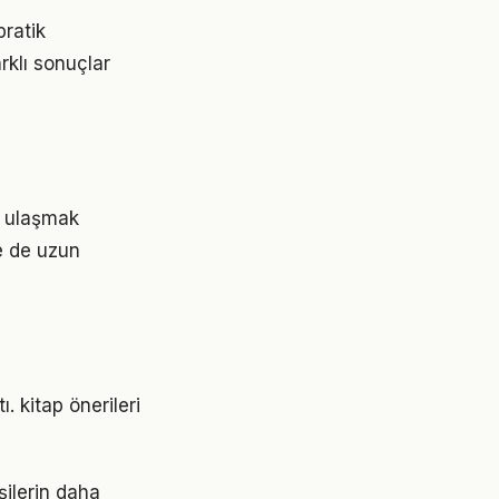
pratik
rklı sonuçlar
re ulaşmak
e de uzun
. kitap önerileri
şilerin daha