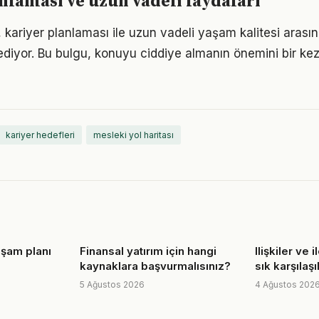
nlaması ve uzun vadeli faydaları
 kariyer planlaması ile uzun vadeli yaşam kalitesi arasınd
ediyor. Bu bulgu, konuyu ciddiye almanın önemini bir ke
kariyer hedefleri
mesleki yol haritası
yaşam planı
Finansal yatırım için hangi
Ilişkiler ve i
kaynaklara başvurmalısınız?
sık karşılaş
5 Ağustos 2026
4 Ağustos 202