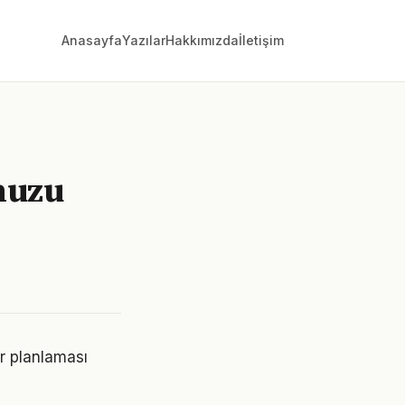
Anasayfa
Yazılar
Hakkımızda
İletişim
nuzu
er planlaması