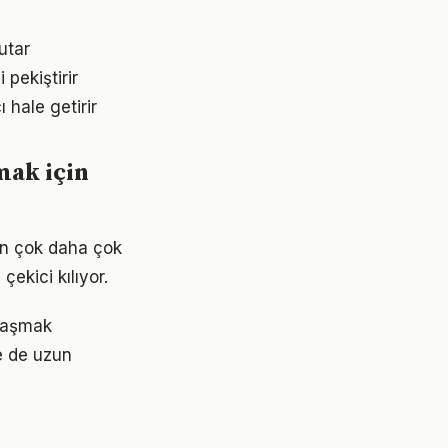
utar
pekiştirir
 hale getirir
mak için
en çok daha çok
çekici kılıyor.
ulaşmak
e de uzun