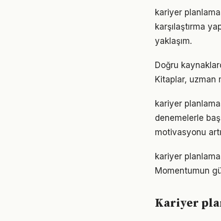
kariyer planlama
karşılaştırma ya
yaklaşım.
Doğru kaynaklarda
Kitaplar, uzman m
kariyer planlamas
denemelerle başl
motivasyonu artır
kariyer planlama
Momentumun gücü
Kariyer pla