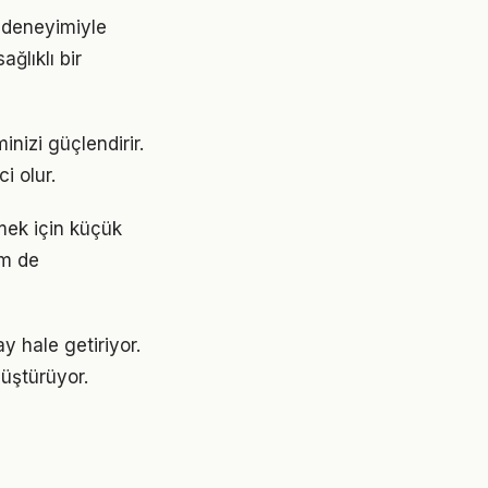
n deneyimiyle
ğlıklı bir
nizi güçlendirir.
i olur.
tmek için küçük
em de
y hale getiriyor.
üştürüyor.