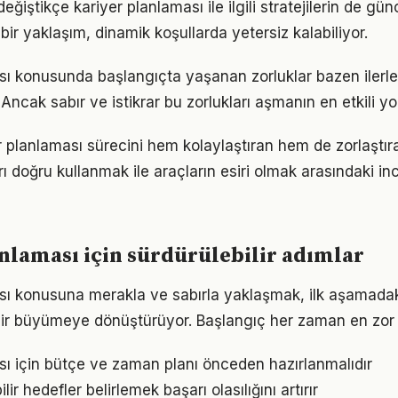
eğiştikçe kariyer planlaması ile ilgili stratejilerin de gü
 bir yaklaşım, dinamik koşullarda yetersiz kalabiliyor.
sı konusunda başlangıçta yaşanan zorluklar bazen ilerl
 Ancak sabır ve istikrar bu zorlukları aşmanın en etkili yo
r planlaması sürecini hem kolaylaştıran hem de zorlaştıra
arı doğru kullanmak ile araçların esiri olmak arasındaki in
nlaması için sürdürülebilir adımlar
sı konusuna merakla ve sabırla yaklaşmak, ilk aşamadaki
ir büyümeye dönüştürüyor. Başlangıç her zaman en zor k
sı için bütçe ve zaman planı önceden hazırlanmalıdır
ir hedefler belirlemek başarı olasılığını artırır