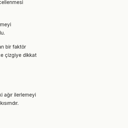
ncellenmesi
emeyi
lu.
n bir faktör
ce çizgiye dikkat
 ağır ilerlemeyi
ısımdır.