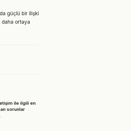
a güçlü bir ilişki
z daha ortaya
letişim ile ilgili en
ılan sorunlar
6