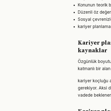
Konunun teorik b
Düzenli öz değer
Sosyal çevrenizl
kariyer planlamas
Kariyer pl
kaynaklar
Özgünlük boyutu
katmanlı bir alan 
kariyer koçluğu a
gerekiyor. Aksi
vadede beklenen