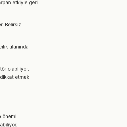
rpan etkiyle geri
r. Belirsiz
cılık alanında
ör olabiliyor.
e dikkat etmek
e önemli
abiliyor.