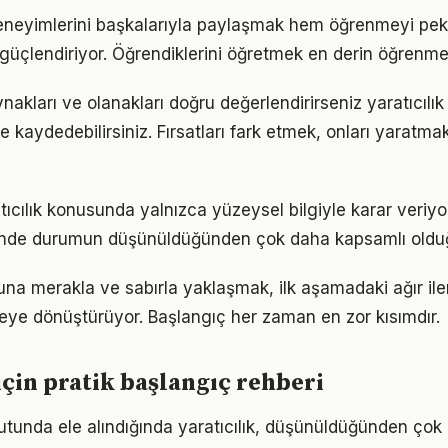
eneyimlerini başkalarıyla paylaşmak hem öğrenmeyi peki
i güçlendiriyor. Öğrendiklerini öğretmek en derin öğrenme
akları ve olanakları doğru değerlendirirseniz yaratıcılı
me kaydedebilirsiniz. Fırsatları fark etmek, onları yaratm
tıcılık konusunda yalnızca yüzeysel bilgiyle karar veriy
iğinde durumun düşünüldüğünden çok daha kapsamlı oldu
suna merakla ve sabırla yaklaşmak, ilk aşamadaki ağır i
eye dönüştürüyor. Başlangıç her zaman en zor kısımdır.
 için pratik başlangıç rehberi
oyutunda ele alındığında yaratıcılık, düşünüldüğünden ço