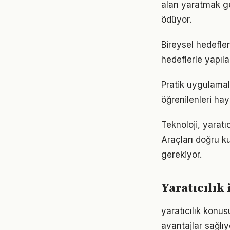
alan yaratmak ge
ödüyor.
Bireysel hedefler 
hedeflerle yapıla
Pratik uygulamala
öğrenilenleri hay
Teknoloji, yaratı
Araçları doğru ku
gerekiyor.
Yaratıcılık
yaratıcılık konu
avantajlar sağlıyo