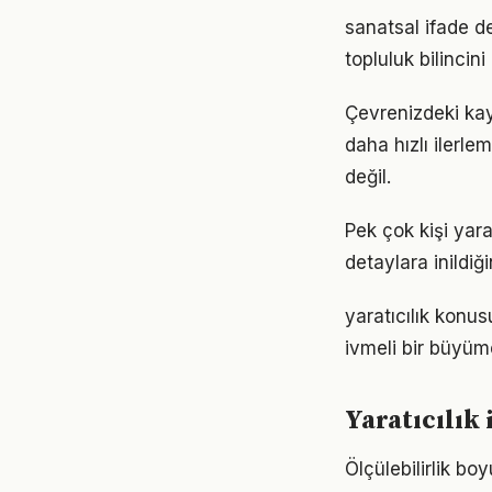
sanatsal ifade d
topluluk bilincin
Çevrenizdeki kayn
daha hızlı ilerle
değil.
Pek çok kişi yara
detaylara inild
yaratıcılık konu
ivmeli bir büyüm
Yaratıcılık
Ölçülebilirlik b