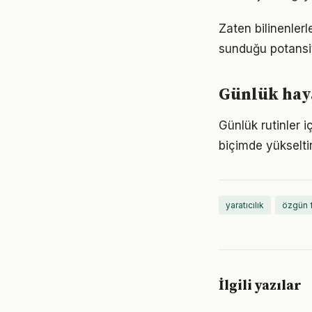
Zaten bilinenler
sunduğu potansiy
Günlük haya
Günlük rutinler i
biçimde yükseltir
yaratıcılık
özgün f
İlgili yazılar