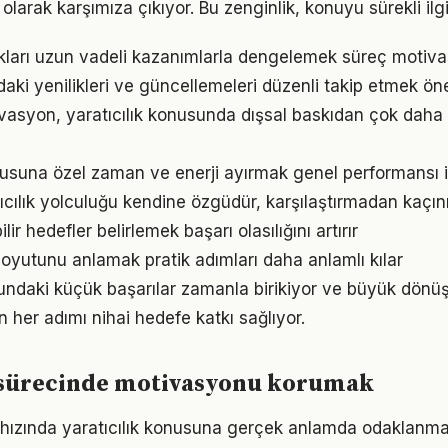
olarak karşımıza çıkıyor. Bu zenginlik, konuyu sürekli ilgi 
ukları uzun vadeli kazanımlarla dengelemek süreç motiv
ndaki yenilikleri ve güncellemeleri düzenli takip etmek ön
vasyon, yaratıcılık konusunda dışsal baskıdan çok daha gü
suna özel zaman ve enerji ayırmak genel performansı iyi
tıcılık yolculuğu kendine özgüdür, karşılaştırmadan kaçın
ir hedefler belirlemek başarı olasılığını artırır
oyutunu anlamak pratik adımları daha anlamlı kılar
sundaki küçük başarılar zamanla birikiyor ve büyük dön
in her adımı nihai hedefe katkı sağlıyor.
k sürecinde motivasyonu korumak
ızında yaratıcılık konusuna gerçek anlamda odaklanmak i