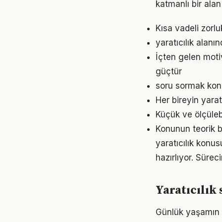
katmanlı bir alan 
Kısa vadeli zorl
yaratıcılık alanı
İçten gelen moti
güçtür
soru sormak konu
Her bireyin yara
Küçük ve ölçülebil
Konunun teorik b
yaratıcılık konu
hazırlıyor. Sürec
Yaratıcılı
Günlük yaşamın h