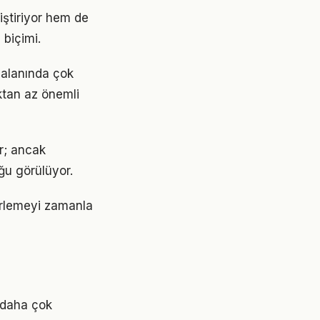
ştiriyor hem de
 biçimi.
k alanında çok
aktan az önemli
or; ancak
ğu görülüyor.
lerlemeyi zamanla
k daha çok