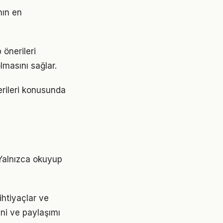
nın en
.
 önerileri
lmasını sağlar.
erileri konusunda
 Yalnızca okuyup
ihtiyaçlar ve
ini ve paylaşımı