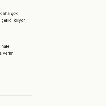
k daha çok
çekici kılıyor.
ı hale
a verimli