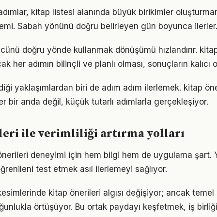
adımlar, kitap listesi alanında büyük birikimler oluşturma
emi. Sabah yönünü doğru belirleyen gün boyunca ilerler
gücünü doğru yönde kullanmak dönüşümü hızlandırır. kitap
k her adımın bilinçli ve planlı olması, sonuçların kalıcı o
iği yaklaşımlardan biri de adım adım ilerlemek. kitap ön
er bir anda değil, küçük tutarlı adımlarla gerçekleşiyor.
eri ile verimliliği artırma yolları
p önerileri deneyimi için hem bilgi hem de uygulama şart.
ğrenileni test etmek asıl ilerlemeyi sağlıyor.
esimlerinde kitap önerileri algısı değişiyor; ancak temel 
ğunlukla örtüşüyor. Bu ortak paydayı keşfetmek, iş birliğ