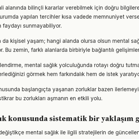
hali alanında bilinçli kararlar verebilmek için doğru bilgil
 durumda yapılan tercihler kısa vadede memnuniyet vers
 faydayı sunmayabiliyor.
a da kişisel yaşam; hangi alanda olursa olsun mental sağl
. Bu zemin, farklı alanlarda birbiriyle bağlantılı gelişimler
lendirme, mental sağlık yolculuğunda rotayı doğru tutma
erlediğinizi görmek hem farkındalık hem de istek yaratıyo
nusunda başlangıçta yaşanan zorluklar bazen ilerlemeyi 
tikrar bu zorlukları aşmanın en etkili yolu.
ık konusunda sistematik bir yaklaşım 
eğiştikçe mental sağlık ile ilgili stratejilerin de güncell