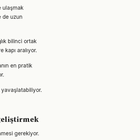
ere ulaşmak
e de uzun
ık bilinci ortak
e kapı aralıyor.
nın en pratik
r.
yavaşlatabiliyor.
geliştirmek
enmesi gerekiyor.