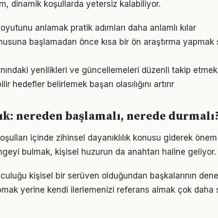
ım, dinamik koşullarda yetersiz kalabiliyor.
oyutunu anlamak pratik adımları daha anlamlı kılar
onusuna başlamadan önce kısa bir ön araştırma yapmak 
nındaki yenilikleri ve güncellemeleri düzenli takip etmek
ir hedefler belirlemek başarı olasılığını artırır
ık: nereden başlamalı, nerede durmalı
ulları içinde zihinsel dayanıklılık konusu giderek önem 
geyi bulmak, kişisel huzurun da anahtarı haline geliyor.
lculuğu kişisel bir serüven olduğundan başkalarının den
pmak yerine kendi ilerlemenizi referans almak çok daha sa