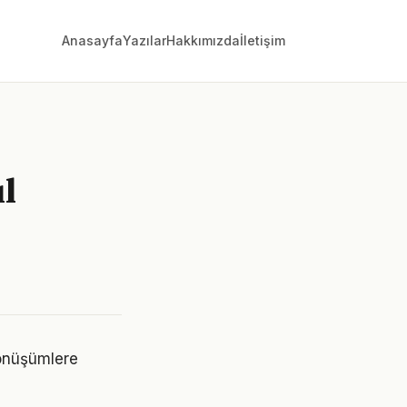
Anasayfa
Yazılar
Hakkımızda
İletişim
l
dönüşümlere