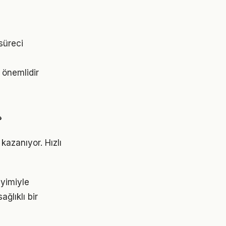
süreci
 önemlidir
?
kazanıyor. Hızlı
eyimiyle
ğlıklı bir